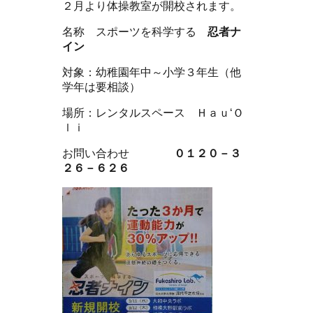
２月より体操教室が開校されます。
名称 スポーツを科学する
忍者ナ
イン
対象：幼稚園年中～小学３年生（他
学年は要相談）
場所：レンタルスペース Ｈａｕ‘Ｏ
ｌｉ
お問い合わせ
０１２０－３
２６－６２６